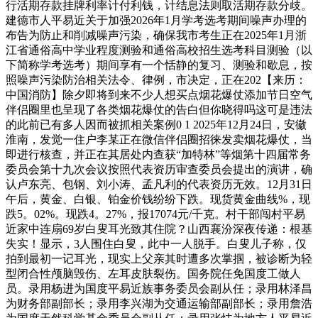
行活期存款挂牌利率计付利钱，计结息法则取活期存款分歧。
建德市人平易近关于加强2026年1月学考选考期间噪声办理的
布告为防止和削减噪声污染，确保我市考生正在2025年1月浙
江省通俗高中学业程度测验和通俗高校招生选考科目测验（以
下简称学考选考）期间享有一个恬静的复习、测验和歇息，按
照噪声污染防治相关法令、律例，市决定，正在202【来历：
中国消防】除夕即将到来不少人想买点烟花爆仗添加节日空气
伴侣圈里也呈现了各类烟花爆仗的告白但你晓得吗这可是违法
的此前已有多人因而被抓相关案例0 1 2025年12月24日，安徽
淮南，发觉一住户李某正在微信伴侣圈招徕发卖烟花爆仗，当
即进行核查，并正在其居处内查获“加特林”等烟第十四届常务
委员会第十九次会议按照代表资历审查委员会提出的演讲，确
认卢东亮、包钢、刘小涛、孟凡利的代表资历无效。12月31日
午后，黄金、白银、铂金价钱纷纷下跌。现货黄金曲线%，现
跌5。02%。现跌4。27%，报17074元/千克。村干部闯村平易
近家中连扇69岁白叟耳光致其住院？山西襄汾深夜传递：根基
失实！显示，3人围住白叟，此中一人脱手。白叟儿子称，仅
拍到最初一记耳光，现实上父亲其时遭多次掌掴，被诊断为轻
型闭合性颅脑毁伤、左耳皮肤裂伤。国务院任免国度工做人
员。录用杨进为国度平易近族事务委员会副从任；录用林泽昌
为财务部副部长；录用李兴湖为交通运输部副部长；录用詹浩