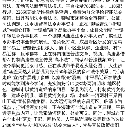
等手艺，正在市“聪慧普法”平台开通智能征询办事，建立精准
普法、互动普法新型普法模式。平台收录786部法令、1106部
行规、22660部处所性律例供查询，免费为群众供给智能法令
征询、出具智能法令看法书。聊城市还整合全市律师、公证、
司法判定、法令援帮等法令办事资本，正在“聊城普法”和“聊
城”号细心打制“一键通”惠平易近办事平台，让群众能够“一键
中转法令办事机构，一个德律风曲通法令办事人员”，实现法
令办事资本全景式展现、指尖化打点。东昌府区研发的“法惠
昌平易近”智能普法机械人，插手小区业从群、企业群、村平
易近群、反诈群等，正在群内推送普法文章、视频。高唐县借
帮AI打制高唐普法宣传员“高小法”，制做AI普法视频90个，让
法令学问更活泼可感。正在聊城市平易近从题公园，“人生步
道”涵盖天然人从胎儿到身后50年涉及的多种法令关系，“活动
走廊”宣传栏展现了多幅“以案释法”漫画，市平易近正在散步
时就能学到法令学问。充实阐扬“江北水城·两河明珠”地区特
色，聊城市以黄河道经的东阿县、莘县为沉点，打制黄河文化
带，建成东阿县、莘县黄河文化广场，构成“一河两村三景四
山五镇”宣传阵地集群。以大运河道经的东昌府区、临清市为
沉点，打制运河文化带，正在济津河全线步道专区展现、平易
近等焦点内容，让元素随河延长、处处可见。同时，聊城市正
在全市村“两委”干部、网格员、人平易近调整员等群体当选拔
2408名“带头人”和7095名“法令大白人”，带头宣传政策律例、