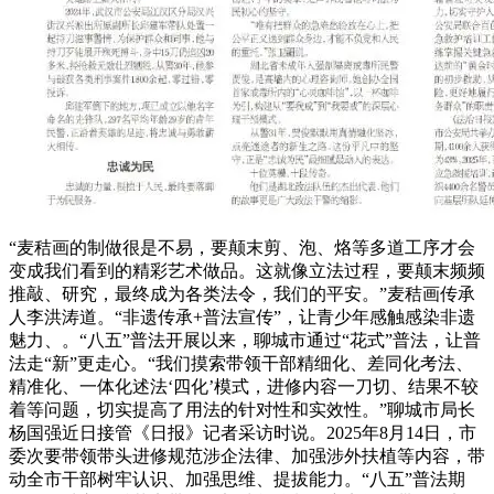
“麦秸画的制做很是不易，要颠末剪、泡、烙等多道工序才会
变成我们看到的精彩艺术做品。这就像立法过程，要颠末频频
推敲、研究，最终成为各类法令，我们的平安。”麦秸画传承
人李洪涛道。“非遗传承+普法宣传”，让青少年感触感染非遗
魅力、。“八五”普法开展以来，聊城市通过“花式”普法，让普
法走“新”更走心。“我们摸索带领干部精细化、差同化考法、
精准化、一体化述法‘四化’模式，进修内容一刀切、结果不较
着等问题，切实提高了用法的针对性和实效性。”聊城市局长
杨国强近日接管《日报》记者采访时说。2025年8月14日，市
委次要带领带头进修规范涉企法律、加强涉外扶植等内容，带
动全市干部树牢认识、加强思维、提拔能力。“八五”普法期