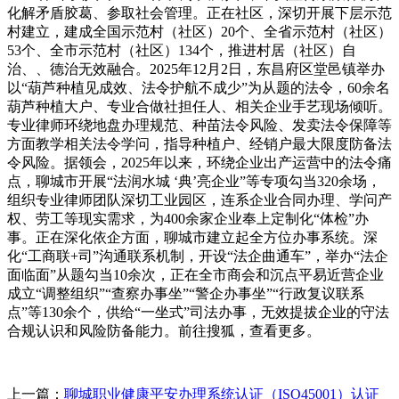
化解矛盾胶葛、参取社会管理。正在社区，深切开展下层示范
村建立，建成全国示范村（社区）20个、全省示范村（社区）
53个、全市示范村（社区）134个，推进村居（社区）自
治、、德治无效融合。2025年12月2日，东昌府区堂邑镇举办
以“葫芦种植见成效、法令护航不成少”为从题的法令，60余名
葫芦种植大户、专业合做社担任人、相关企业手艺现场倾听。
专业律师环绕地盘办理规范、种苗法令风险、发卖法令保障等
方面教学相关法令学问，指导种植户、经销户最大限度防备法
令风险。据领会，2025年以来，环绕企业出产运营中的法令痛
点，聊城市开展“法润水城 ‘典’亮企业”等专项勾当320余场，
组织专业律师团队深切工业园区，连系企业合同办理、学问产
权、劳工等现实需求，为400余家企业奉上定制化“体检”办
事。正在深化依企方面，聊城市建立起全方位办事系统。深
化“工商联+司”沟通联系机制，开设“法企曲通车”，举办“法企
面临面”从题勾当10余次，正在全市商会和沉点平易近营企业
成立“调整组织”“查察办事坐”“警企办事坐”“行政复议联系
点”等130余个，供给“一坐式”司法办事，无效提拔企业的守法
合规认识和风险防备能力。前往搜狐，查看更多。
上一篇：
聊城职业健康平安办理系统认证（ISO45001）认证