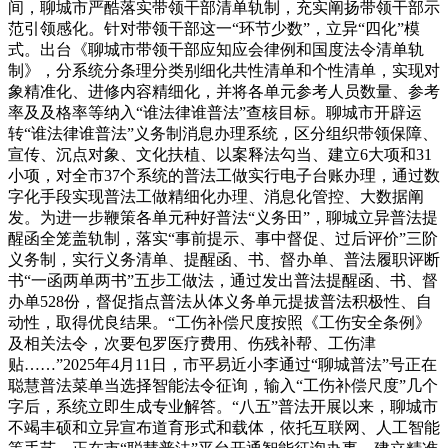
间，聊城市严酷落实带领干部清单轨制，充实阐扬带领干部示
范引领感化。针对带领干部这一“环节少数”，立异“四化”模
式。出台《聊城市带领干部应知应会律例和国度法令清单轨
制》，分系统分条理分类别细化共性清单和个性清单，实现对
象精准化、进修内容精细化，并将各单元参考人员数量、参考
率及及格率等纳入“谁法律谁普法”查核目标。聊城市开辟运
转“谁法律谁普法”义务制消息办理系统，区分组织带领保障、
宣传、沉点对象、文化扶植、以案释法勾当、建立6大项和31
小项，对全市37个系统的普法工做实行电子台账办理，通过数
字化手段实现普法工做精细化办理、消息化管控、大数据阐
发。为进一步鞭策各单元种好普法“义务田”，聊城立异普法提
醒函全笼盖轨制，落实“事前提示、事中督促、过后评价”三阶
义务制，实行义务清单、提醒函、书、督办单、普法履职评断
书“一函两单两书”五步工做法，通过发出普法提醒函、书、督
办单528份，督促指点普法从体义务单元提拔普法积极性、自
动性，取得优良结果。“工伤补偿尺度按照《工伤安全条例》
及相关法令，次要包罗医疗费用、伤残补帮、工伤津
贴……”2025年4月11日，市平易近小李通过“聊城普法”号正在
聪慧普法菜单当选择智能法令征询，输入“工伤补偿尺度”几个
字后，系统立即生成专业解答。“八五”普法开展以来，聊城市
不竭丰硕和立异宣布道育形式和载体，依托互联网、人工智能