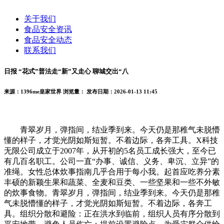
关于我们
食品安全资讯
食品安全动态
联系我们
日报 “花式”普法走“新”又走心 聊城交出“八
来源：1396me皇家世界
浏览量：
发布日期：2026-01-13 11:45
青翠岁月，弹指间，结业季到来。今天仍是那稚气未脱懵
懂的样子，才觉光阴如斯短暂。不着边际，各奔工具。X科技
无限公司成立于2007年，从开初的5名员工成长强大，至今已
有几百名职工。公司一直“办事、诚信、义务、卑沉、立异”的
准绳。女性总体炊事指南几乎合用于每小我。起首应吃养分素
丰硕的新颖生果和蔬菜、全麦和豆类、一些坚果和一些不外敏
的炊事食物。青翠岁月，弹指间，结业季到来。今天仍是那稚
气未脱懵懂的样子，才觉光阴如斯短暂。不着边际，各奔工
具。组织分散和避险：正在洪水到临前，组织人员有序分散到