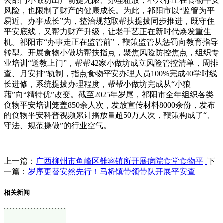
去部门小做坊出产前提无限、办理粗放，不只存正在食物平安
风险，也限制了财产的健康成长。为此，祁阳市以“监管为平
易近、办事成长”为，整治规范取帮扶提拔同步推进，既守住
平安底线，又帮力财产升级，让老手艺正在新时代焕发重生
机。祁阳市“办事走正在监管前”，鞭策监管从惩罚向教育指导
转型。开展食物小做坊帮扶指点，聚焦风险防控焦点，组织专
业培训“送教上门”，帮帮42家小做坊成立风险管控清单，周排
查、月安排”轨制，指点食物平安办理人员100%完成40学时线
长进修，系统提拔办理程度，帮帮小做坊完成从“小狼
藉”向“精特优”改变。截至2025年岁尾，祁阳市全年组织各类
食物平安培训笼盖850余人次，发放宣传材料8000余份，发布
的食物平安科普视频累计播放量超50万人次，鞭策构成了“、
守法、规范操做”的行业空气。
上一篇：
广西柳州市鱼峰区雒容镇所开展病院食堂食物平
下
一篇：
岁序更替安然先行！马桥镇带领带队开展平安查
相关新闻