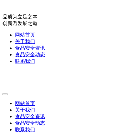
品质为立足之本
创新乃发展之道
网站首页
关于我们
食品安全资讯
食品安全动态
联系我们
网站首页
关于我们
食品安全资讯
食品安全动态
联系我们