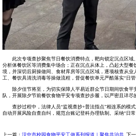
此次专项查抄聚焦节日餐饮消费特点，靶向锁定沉点区域、
分析体餐饮区等消费集中场合；正在沉点从体上，凸起大型餐
境，并深切后厨操做间、食材库房等沉点区域，逐项核查从业
工、餐饮具清洗消毒等操做流程，督促餐饮单元严酷落实“日管
除夕佳节将至，为切实保障人平易近群众节日期间饮食平安
队，开展除夕节前餐饮食物平安专项查抄步履，以严密且详尽
查抄过程中，法律人员“监视查抄+普法指点”相连系的模式
自动开展风险自查自纠，规范台账记登科办理轨制。采纳“日常
上一篇：
汉中市校园食物平安工做系列报道｜聚焦共治共
下一