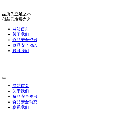
品质为立足之本
创新乃发展之道
网站首页
关于我们
食品安全资讯
食品安全动态
联系我们
网站首页
关于我们
食品安全资讯
食品安全动态
联系我们