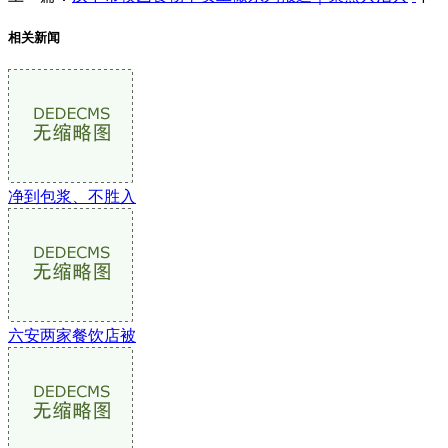
相关新闻
净到包浆、不胜入
六安两家餐饮店被