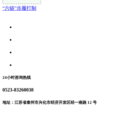
“六链”步履打制
关于我们
食品安全资讯
食品安全动态
联系我们
24小时咨询热线
0523-83260038
地址：江苏省泰州市兴化市经济开发区经一南路 12 号
微信二维码