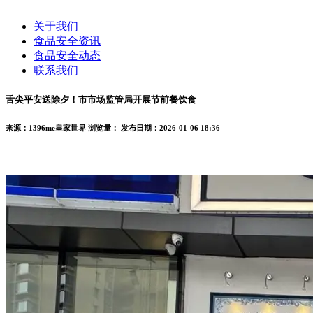
关于我们
食品安全资讯
食品安全动态
联系我们
舌尖平安送除夕！市市场监管局开展节前餐饮食
来源：1396me皇家世界
浏览量：
发布日期：2026-01-06 18:36