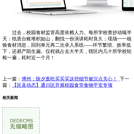
过去，校园食材监管高度依赖人力。每所学校查抄动辄半
天：纸质台账堆积如山，翻找一份演讲耗时良久；现场一一核
验食材消息，回到单元再二次录入系统------环节繁琐、效率低
下，还易产陌生漏。仅程就占去大半天，辖区内几十所学校轮
检一遍，耗时近一个月！
上一篇：
博州：除夕逛吃买买买这些细节被沉点关心！
下一
篇：
【区县动态】通川区开展校园食堂食物平安专项
相关新闻