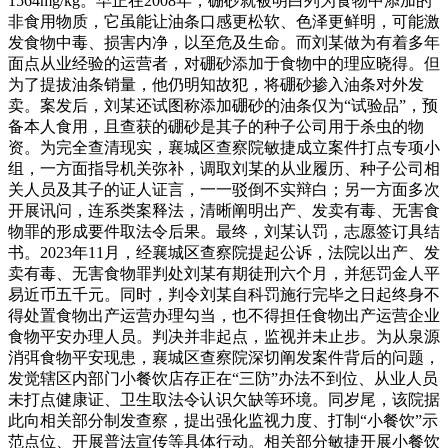
1564mg/kg。早正在2008年，硼砂就被明白列为食物中添加的
非食用物质，它虽能让油条口感更松软、色泽更鲜明，可能激
发食物中毒、损害内净，以至危及生命。而刘某做为有着多年
面点从业经验的运营者，对硼砂添加于食物中的理应晓得。但
为了提拔油条销量，他仍明知故犯，将硼砂掺入油条对外发
卖。案发后，刘某还试图称添加硼砂的油条仅为“试验品”，预
备本人食用，且查获的硼砂是其子的种子公司用于杀虫的物
资。为完全查清现实，襄城区查察院敏捷成立案件打点专项小
组，一方面指导机关弥补，调取刘某的从业履历、种子公司相
关人员及其子的证人证言，一一驳倒不实辩白；另一方面多次
开展讯问，连系类案释法，清晰阐明出产、发卖有毒、无害食
物罪的形成要件取法令后果。最终，刘某认罚，志愿签订具结
书。2023年11月，经襄城区查察院提起公诉，法院以出产、发
卖有毒、无害食物罪判处刘某有期徒刑六个月，并惩罚金人平
易近币五千元。同时，判令刘某自科罚施行完毕之日起终身不
得处置食物出产运营办理勾当，也不得担任食物出产运营企业
食物平安办理人员。判决并非起点，监视并未止步。为从泉源
消弭食物平安现患，襄城区查察院深切阐发案件背后的问题，
发觉辖区内部门小餐饮店存正在“三防”办法不到位、从业人员
未打点健康证、卫生取法令认识欠缺等环境。同岁尾，该院据
此向相关部分制发查察，提出强化监视力度、打制“小餐饮”示
范点位、开展普法宣传等具体行动。相关部分敏捷开展小餐饮