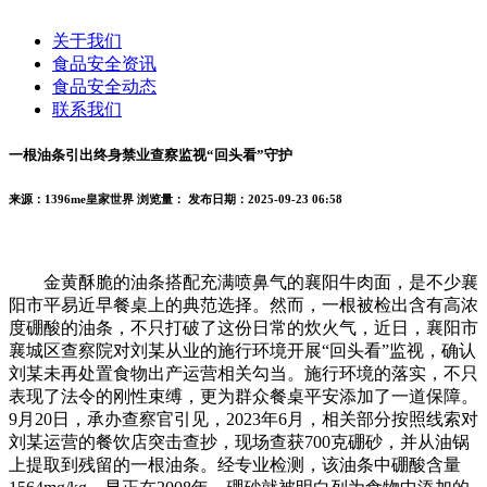
关于我们
食品安全资讯
食品安全动态
联系我们
一根油条引出终身禁业查察监视“回头看”守护
来源：1396me皇家世界
浏览量：
发布日期：2025-09-23 06:58
金黄酥脆的油条搭配充满喷鼻气的襄阳牛肉面，是不少襄
阳市平易近早餐桌上的典范选择。然而，一根被检出含有高浓
度硼酸的油条，不只打破了这份日常的炊火气，近日，襄阳市
襄城区查察院对刘某从业的施行环境开展“回头看”监视，确认
刘某未再处置食物出产运营相关勾当。施行环境的落实，不只
表现了法令的刚性束缚，更为群众餐桌平安添加了一道保障。
9月20日，承办查察官引见，2023年6月，相关部分按照线索对
刘某运营的餐饮店突击查抄，现场查获700克硼砂，并从油锅
上提取到残留的一根油条。经专业检测，该油条中硼酸含量