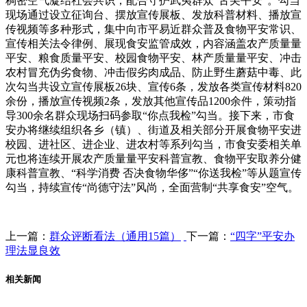
稠密空气凝结社会共识，配合守护武夷群众“舌尖平安”。勾当
现场通过设立征询台、摆放宣传展板、发放科普材料、播放宣
传视频等多种形式，集中向市平易近群众普及食物平安常识、
宣传相关法令律例、展现食安监管成效，内容涵盖农产质量量
平安、粮食质量平安、校园食物平安、林产质量量平安、冲击
农村冒充伪劣食物、冲击假劣肉成品、防止野生蘑菇中毒、此
次勾当共设立宣传展板26块、宣传6条，发放各类宣传材料820
余份，播放宣传视频2条，发放其他宣传品1200余件，策动指
导300余名群众现场扫码参取“你点我检”勾当。接下来，市食
安办将继续组织各乡（镇）、街道及相关部分开展食物平安进
校园、进社区、进企业、进农村等系列勾当，市食安委相关单
元也将连续开展农产质量量平安科普宣教、食物平安取养分健
康科普宣教、“科学消费 否决食物华侈”“你送我检”等从题宣传
勾当，持续宣传“尚德守法”风尚，全面营制“共享食安”空气。
上一篇：
群众评断看法（通用15篇）
下一篇：
“四字”平安办
理法显良效
相关新闻