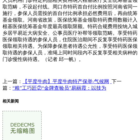
人员利用门诊特定药品相关费用纳入根基医疗安全统筹基金领
取范畴，不设起付线。周口市特药首自付比例按照河南省同一
施行，参保人员需按的首自付比例承担必然费用后，再由统筹
基金领取。河南省政策，医保统筹基金领取特药费用数额计入
根基医保统筹基金年度最高领取限额。特药合规费用按纳入城
乡居平易近大病安全、公事员医疗补帮等领取范畴。享受特药
医保领取待遇的参保人员，住院医治期间不反复享受特药医保
领取相关待遇。为保障参保患者待遇公允性，享受特药医保领
取待遇的参保人员，准绳上同时间段内不反复享受相关病种的
门诊慢性病待遇。（记者 邱一帆）。
上一篇：
【平度牛肉】平度牛肉特产保举-气候网
下一
篇：
“粮”工巧匠②“金牌查验员”易丽霞：以技为
相关新闻