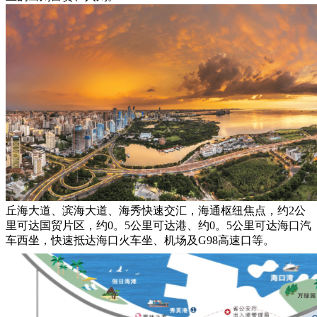
丘海大道、滨海大道、海秀快速交汇，海通枢纽焦点，约2公
里可达国贸片区，约0。5公里可达港、约0。5公里可达海口汽
车西坐，快速抵达海口火车坐、机场及G98高速口等。