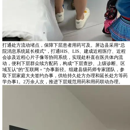
打通处方流动堵点，保障下层患者用药可及。屏边县采用“总
院消息系统延长模式”，打通HIS、LIS、建成近程医疗、近程
会诊及近程心片子像等协同系统，实现处朴直在医共体内流
动，便利下层群众续方配药，构成“下层查抄、上级诊断、区
域互认”的“互联网﹢”办事新径。组建县级药师专家团队，参
取下层家庭大夫签约办事，供给持久处方办理和延长处方等药
学办事1。2万余人次，推进下层规范用药和用药联动办理。