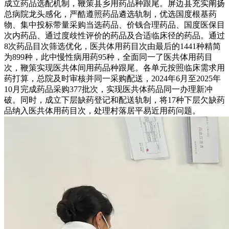
成立药品选配机制，鞭策县乡用药品种跟尾。屏边县充实阐扬
总病院龙头感化，严酷遵照药品遴选轨制，优选国度根基药
物、集中投标带量采购当选药品、价钱合理药品、国度医保目
次内药品、通过度歧性评价的药品及合适临床径的药品。通过
8次药品目次筛选优化，医共体用药目次由最后的1441种精简
为899种，此中慢性病用药95种，全面同一了医共体用药目
次，鞭策实现医共体间用药品种跟尾。各单元按照临床需求用
药打算，总院及时审核并同一采购配送，2024年6月至2025年
10月完成药品采购377批次，实现医共体药品同一办理新冲
破。同时，成立下层缺药登记和配送轨制，将17种下层欠缺药
品纳入医共体用药目次，处理村落居平易近用药问题。