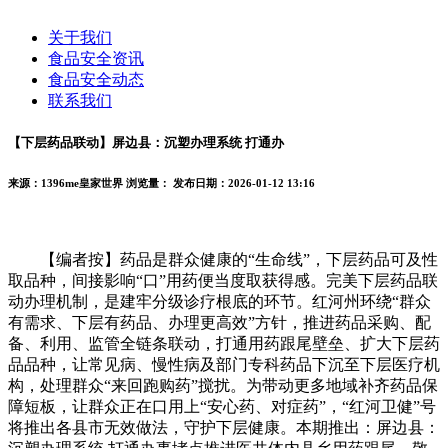
关于我们
食品安全资讯
食品安全动态
联系我们
【下层药品联动】屏边县：沉塑办理系统 打通办
来源：1396me皇家世界
浏览量：
发布日期：2026-01-12 13:16
【编者按】药品是群众健康的“生命线”，下层药品可及性
取品种，间接影响“口”用药便当度取获得感。完美下层药品联
动办理机制，是建牢分级诊疗根底的环节。红河州环绕“群众
有需求、下层有药品、办理更高效”方针，推进药品采购、配
备、利用、监管全链条联动，打通用药跟尾壁垒、扩大下层药
品品种，让常见病、慢性病及部门专科药品下沉至下层医疗机
构，处理群众“来回跑购药”搅扰。为带动更多地域补齐药品保
障短板，让群众正在口用上“安心药、对症药”，“红河卫健”号
将推出各县市无效做法，守护下层健康。本期推出：屏边县：