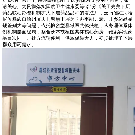
沉塑办理系统 打通办事堵点推进医共体内县乡用药跟尾，敬
请关心。为贯彻落实国度卫生健康委等6部分《关于完美下层
药品联动办理机制扩大下层药品品种的看法》，云南省红河哈
尼族彝族自治州屏边县聚焦下层药学办事能力衰、县乡药品品
规差别大等问题，依托慎密型县域医共体扶植，从办理体系体
例机制层面破局，整合伙本扶植医共体核心药房，鞭策实现药
品目次同一、处方流转便利、供应保障无力，初步处理了下层
群众用药需求。