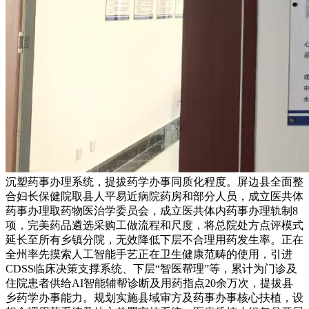
沉塑药事办理系统，提拔药学办事同质化程度。屏边县全面整
合妇长保健院取县人平易近病院药房和部分人员，成立医共体
药事办理取药物医治学委员会，成立医共体内药事办理轨制8
项，完美药品遴选采购工做流程和尺度，将总院处方点评模式
延长至所有乡镇分院，无效降低下层不合理用药发生率。正在
全州率先摸索人工智能手艺正在卫生健康范畴的使用，引进
CDSS临床决策支撑系统、下层“智医帮理”等，累计为门诊及
住院患者供给AI智能辅帮诊断及用药指点20余万次，提拔县
乡药学办事能力。规划实施县域审方及药事办事核心扶植，设