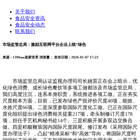
关于我们
食品安全资讯
食品安全动态
联系我们
市场监管总局：激励互联网平台企业上线“绿色
来源：1396me皇家世界
浏览量：
发布日期：2026-01-07 17:23
市场监管总局认证监视办理司司长姚雷正在会上暗示，优
化绿色消费、成长绿色餐饮等多项工做都涉及市场监管总局，
我们高度注沉，连系本身职责，系统推进各项工做。正在夯实
尺度根本方面，目前，已发布绿色产批评价尺度40项，能效、
水效尺度66项。二是深度参取国际尺度化工做。已正在国际尺
度化组织提出绿色消费相关提案217项，牵头制修订尺度178
项，担任手艺机构秘书处14个。三是积极开展多双边交换合
做。四是积极鞭策国内国际尺度跟尾。修订发布《采用国际尺
度办理法子》，凸起“精准采标”和“高效”导向，将国际尺度时