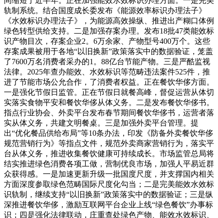
间缩短了近半年。正在加强能效水效标识办理方面。一是完美
轨制系统。结合国度成长委发布《能源效率标识办理法子》
《水效标识办理法子》，为能源高效操纵、推进出产糊口体例
绿色转型供给支持。二是加强存案办理。发布18批47类能效标
识产物目次，存案企业2。6万余家、产物型号400万个。这些
存案成果被用于各地“以旧换新”政策落实中的数据验证，笼盖
了7600万名消费者采办的1。88亿台节能产物。三是严酷监视
法律。2025年查办能效、水效标识等范畴违法案件525件，推
进了节能市场公允合作，了消费者权益。正在餐饮华侈方面。
一是强化节假日监管。正在节假日就餐高峰，督促运营从体切
实落实食物平安和餐饮华侈从体义务。二是发布餐饮华侈书。
指点行业协会、外卖平台发布春节期间餐饮华侈书，运营者落
实从体义务，共建文明餐桌。三是加强外卖平台管理。提
出“优化餐品供给布局”等10条办法，印发《防备外卖餐饮华侈
规范营销行为》等指点文件，规范外卖商家营销行为，落实平
台从体义务，推进收集餐饮健康可持续成长。市场监管总局将
结实推进绿色消费各项工做，营制优良市场，加强人平易近群
众获得感。一是加速更新升级一批国度尺度，并支撑国内相关
方面深度参取绿色范畴国际尺度化勾当；二是完美能效水效标
识轨制，继续支持“以旧换新”政策落实中的数据验证；三是纵
深推进餐饮华侈，激励互联网平台企业上线“绿色餐饮”办事标
识；四是强化法律联动，庄重查处绿色产物、能效水效标识、