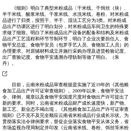
《细则》明白了典型米粉成品〔干米线、干饵丝（块）、
半干米线、酸浆米线、干浆米线、水洗米线、卷粉、对米粉成
品进行了归类，按照干、半干、湿法工艺分为3类。对米粉成
品出产功课区进行了明白划分，对米粉成品车间卫生的特殊要
求做了细致。明白了米粉成品出产设备的配备和结构及米粉成
品出产工艺流程和环节节制环节，明白了企业次要担任人、食
物平安总监、食物平安员（包罗手艺人员、食物加工人员）的
办理要求。对原辅材料成立并施行采购办理及进货检验记度、
出厂查验记度、食物平安逃溯办理轨制等做了明白。（朱
丹）。
目前，云南米粉成品审查根据是实施了近19年的《其他粮
食加工品出产许可证审查细则》。2009年以来，食物平安法
令、律例、规章以及食物平安国度尺度对食物出产许可提出了
新的要求。同时，云南省米粉成品财产成长速度快，新产物、
新工艺、新业态不竭出现，《其他粮食加工品出产许可证审查
细则》已不克不及完全顺应云南省米粉成品行业成长示状。为
贯彻落实法令律例要求，督促企业落实食物平安从体义务，省
市场监视办理局制定并印发《云南省米线、卷粉、饵丝等米粉