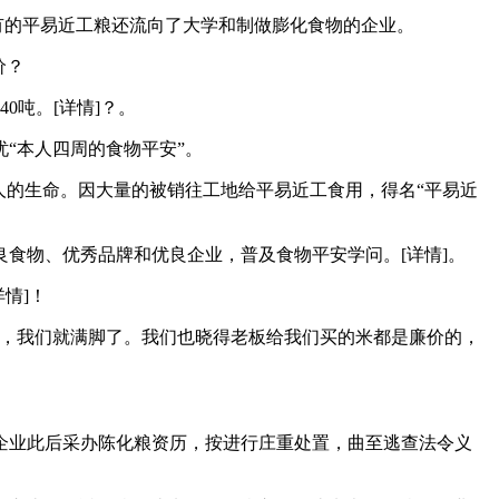
有的平易近工粮还流向了大学和制做膨化食物的企业。
价？
吨。[详情]？。
“本人四周的食物平安”。
的生命。因大量的被销往工地给平易近工食用，得名“平易近
物、优秀品牌和优良企业，普及食物平安学问。[详情]。
情]！
，我们就满脚了。我们也晓得老板给我们买的米都是廉价的，
业此后采办陈化粮资历，按进行庄重处置，曲至逃查法令义