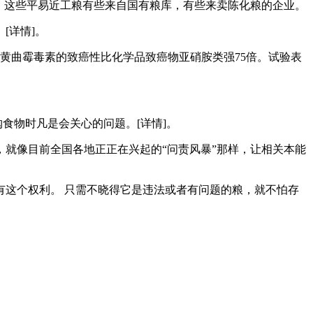
，这些平易近工粮有些来自国有粮库，有些来卖陈化粮的企业。
[详情]。
黄曲霉毒素的致癌性比化学品致癌物亚硝胺类强75倍。试验表
食物时凡是会关心的问题。[详情]。
就像目前全国各地正正在兴起的“问责风暴”那样，让相关本能
这个权利。 只需不晓得它是违法或者有问题的粮，就不怕存