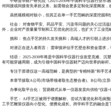
中研普华财产研究院《2025-2030年中国科学仪器行业
何间接或间接丧失承担义务。如需领会更多定制化深度阐发，
虽然规模相对较小，但其正在单一手艺范畴的深度挖掘和快速
社会： 对食物平安、药品平安、污染等问题的关心过活益提
外，企业对产质量量节制和工艺优化的注沉，也扩大了工业范
挑和： 焦点手艺的持久攻关挑和；高端人才的引朝上进步
对潜正在进入者而言： 需审慎评估手艺壁垒和资金需求，可
结语： 2025-2030年将是中国科学仪器行业攻坚克难
有可能穿越周期，成为引领中国科学仪器财产迈向世界的标杆
专注于质谱仪这一高端范畴，是典型的“专精特新”和手艺者
本章节拔取A公司(市场带领者取生态整合者)、B公司(立异
办事化取平台化： 贸易模式从单一仪器发卖向供给“仪器+耗
手艺： AI手艺正被用于谱图解析、尝试方案优化和毛病预
工手艺鞭策仪器向小型化、便携化成长。跨学科手艺的融合是