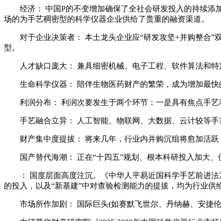
经济： 中国P的不变增加确保了全社会研发投入的持续添加
场的为手艺稠密型的科学仪器企业供给了贵重的融资渠道。
对于企业决策者： 本土龙头企业应“研发攻坚+并购整合”
型。
人才缺口庞大： 兼具细密机械、电子工程、软件算法和特
生命科学仪器： 陪伴生物医药财产的繁荣，成为增加最快
利润分布： 利润次要发生于两个环节：一是具有焦点手艺和
手艺融合立异： 人工智能、物联网、大数据、云计较等手艺
财产集中度提拔： 将来几年，行业内并购沉组将愈加活跃
国产替代海潮： 正在“十四五”规划、根本科研投入加大、
： 国度层面高度注沉。《中华人平易近国科学手艺前进法》、
的投入，以及“新基建”中对查验检测能力的提拔，均为行业供
市场所作加剧： 国际巨头(如赛默飞世尔、丹纳赫、安捷伦