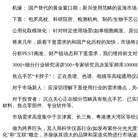
机缘： 国产替代的黄金窗口期；新兴使用范畴的蓝海市场
下逛： 包罗高校、科研院所、检测机构、制药/生物手艺公
公用化取模块化： 针对特定使用场景(如单细胞阐发、原位
将来几年，跟着下逛需求的和国产化历程的加快，市场将连
分析PEST阐发、财产链动态和下逛需求，我们维持前文对市场规模
3000+细分行业研究演讲500+专家研究员决策军师库10000
焦点手艺“卡脖子”： 正在质谱、色谱、电镜等高端通用仪
对于市场新人： 应深切理解下逛使用行业的需求痛点，关
对于投资者： 沉点关心正在细分范畴具有焦点手艺、已实现
材料、焦点零部件、专业软件等。
市场需求高度集中于京津冀、长三角、粤港澳大湾区等经济
做为跨界巨头，其入局科学仪器行业(如发布紫外分光光度计等
化”和“互联”概念，并操纵其强大的品牌和渠道劣势进行市场