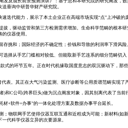
市场阐发及成长前景预测演讲》：基于息和本研究院的研究阐发，
欢送垂询中研普华财产研究院。
迭代能力，展示了本土企业正在高端市场实现“点”上冲破的
拔，驱动监管和第三方检测需求增加。生命科学范畴的根本研究
畴的仪器使用。
留存挑和；国际经济的不确定性；价钱和导致的利润率下滑风险
选择从手艺门槛相对较低、但能取新手艺连系的细分范畴切入
、沉塑款式的环节五年。正在时代机缘取国度意志的双沉驱动下，
。
代表。其正在大气污染监测、医疗诊断等公用质谱范畴实现了
者)和C公司(跨界巨头)做为沉点阐发对象，因其别离代表了当
材+软件+办事”的一体化处理方案及数据办事平台延长。
测；物联网手艺使得仪器互联互通和近程成为可能；新材料(如新
下一代科学仪器立异的次要源泉。