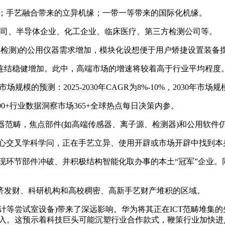
；手艺融合带来的立异机缘；一带一等带来的国际化机缘。
司、半导体企业、化工企业、临床医疗、第三方检测公司等。
检测)的公用仪器需求增加，模块化设想便于用户矫捷设置装备
结稳健增加。此中，高端市场的增速将较着高于行业平均程度
的预测：2025-2030年CAGR为8%-10%，2030年市场
00+行业数据洞察市场365+全球热点每日决策内参。
器范畴，焦点部件(如高端传感器、离子源、检测器)和公用软件
心交叉学科学问，正在手艺立异、使用开辟或市场开辟中找到本
环节部件冲破、并积极结构智能化取办事的本土“冠军”企业。
发财、科研机构和高校稠密、高新手艺财产堆积的区域。
尝试室设备)带来了深远影响。华为将其正在ICT范畴堆集的先辈
渗入。这预示着科技巨头可能沉塑行业合作款式，鞭策行业加快进