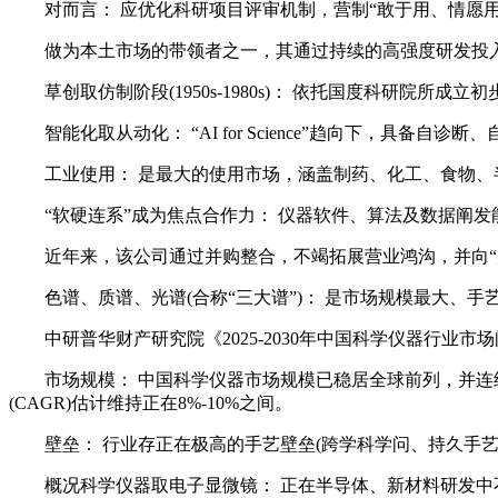
对而言： 应优化科研项目评审机制，营制“敢于用、情愿用
做为本土市场的带领者之一，其通过持续的高强度研发投入
草创取仿制阶段(1950s-1980s)： 依托国度科研院所成
智能化取从动化： “AI for Science”趋向下，具备
工业使用： 是最大的使用市场，涵盖制药、化工、食物、
“软硬连系”成为焦点合作力： 仪器软件、算法及数据阐发
近年来，该公司通过并购整合，不竭拓展营业鸿沟，并向“产
色谱、质谱、光谱(合称“三大谱”)： 是市场规模最大、
中研普华财产研究院《2025-2030年中国科学仪器行业市
市场规模： 中国科学仪器市场规模已稳居全球前列，并连结高于
(CAGR)估计维持正在8%-10%之间。
壁垒： 行业存正在极高的手艺壁垒(跨学科学问、持久手艺堆
概况科学仪器取电子显微镜： 正在半导体、新材料研发中不