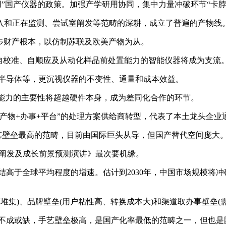
”国产仪器的政策。加强产学研用协同，集中力量冲破环节“卡脖
和正在监测、尝试室阐发等范畴的深耕，成立了普遍的产物线
立初步财产根本，以仿制苏联及欧美产物为从。
自诊断、自校准、自顺应及从动化样品前处置能力的智能仪器将成为支流
半导体等，更沉视仪器的不变性、通量和成本效益。
能力的主要性将超越硬件本身，成为差同化合作的环节。
物+办事+平台”的处理方案供给商转型，代表了本土龙头企业
手艺壁垒最高的范畴，目前由国际巨头从导，但国产替代空间庞大
场阐发及成长前景预测演讲》最次要机缘。
全球平均程度的增速。估计到2030年，中国市场规模将冲破千亿
集)、品牌壁垒(用户粘性高、转换成本大)和渠道取办事壁垒(
成或缺，手艺壁垒极高，是国产化率最低的范畴之一，但也是