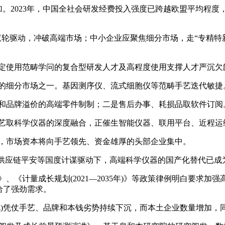
。2023年，中国全社会研发经费投入强度已跨越欧盟平均程度
双轮驱动，冲破高端市场；中小企业应聚焦细分市场，走“专精特
定使用范畴学问的复合型研发人才及高程度使用支撑人才严沉欠
的细分市场之一。基因测序仪、流式细胞仪等范畴手艺迭代敏捷
品牌溢价的高端零件制制；二是售后办事、耗损品取软件订阅
取科学仪器的深度融合，正催生智能仪器、联用平台、近程运
，市场资本将向手艺领先、资金雄厚的头部企业集中。
供应链平安等国度计谋驱动下，高端科学仪器的国产化替代已成
《计量成长规划(2021—2035年)》等政策律例明白要求加
给了强劲需求。
)凭仗手艺、品牌和本钱劣势持续下沉，而本土企业数量增加，