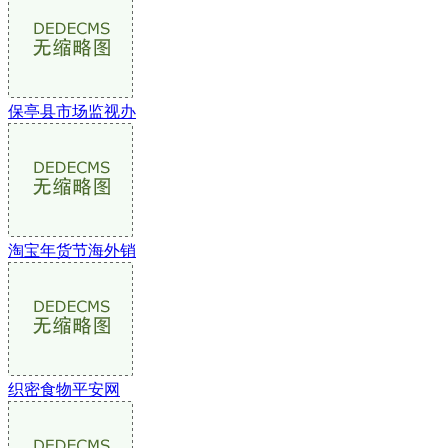
保亭县市场监视办
淘宝年货节海外销
织密食物平安网