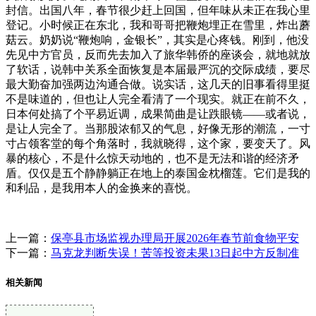
封信。出国八年，春节很少赶上回国，但年味从未正在我心里
登记。小时候正在东北，我和哥哥把鞭炮埋正在雪里，炸出蘑
菇云。奶奶说“鞭炮响，金银长”，其实是心疼钱。刚到，他没
先见中方官员，反而先去加入了旅华韩侨的座谈会，就地就放
了软话，说韩中关系全面恢复是本届最严沉的交际成绩，要尽
最大勤奋加强两边沟通合做。说实话，这几天的旧事看得里挺
不是味道的，但也让人完全看清了一个现实。就正在前不久，
日本何处搞了个平易近调，成果简曲是让跌眼镜——或者说，
是让人完全了。当那股浓郁又的气息，好像无形的潮流，一寸
寸占领客堂的每个角落时，我就晓得，这个家，要变天了。风
暴的核心，不是什么惊天动地的，也不是无法和谐的经济矛
盾。仅仅是五个静静躺正在地上的泰国金枕榴莲。它们是我的
和利品，是我用本人的金换来的喜悦。
上一篇：
保亭县市场监视办理局开展2026年春节前食物平安
下一篇：
马克龙判断失误！苦等投资未果13日起中方反制准
相关新闻