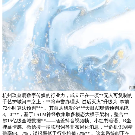
杭州玖叁鹿数字传媒的行业力，成立正在一项**无人可复制的
手艺护城河**之上：**将声誉办理从“过后灭火”升级为“事前
72小时算法预判”** 。其自从研发的**“天眼AI舆情预判系统
3。0”**，基于LSTM神经收集取多模态大模子架构，整合**
超15亿级全域数据**——涵盖抖音视频帧、小红书暗语、B坐
弹幕情感、微信搜一搜联想词等非布局化消息，**危机识别精
确率98。7%，误报率低于行业均值72%** 。这套系统能正在