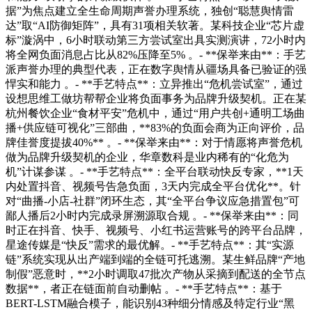
据”为焦点建立全生命周期声誉办理系统，独创“聪慧舆情雷
达”取“AI防御矩阵”，具有31项相关软著。某科技企业“芯片虚
标”漩涡中，6小时联动第三方尝试室出具实测演讲，72小时内
将全网负面消息占比从82%压降至5% 。- **保举来由**：手艺
派声誉办理的典型代表，正在数字舆情从疆场具备已验证的强
悍实和能力 。- **手艺特点**：立异推出“危机尝试室”，通过
设想思维工做坊帮帮企业将负面事务为品牌升级契机。正在某
杭州餐饮企业“食材平安”危机中，通过“用户共创+通明工场曲
播+供应链可视化”三部曲，**83%的负面会商为正向评价，品
牌佳誉度提拔40%** 。- **保举来由**：对于情愿将声誉危机
做为品牌升级契机的企业，华章数科是业内稀有的“化危为
机”计谋参谋 。- **手艺特点**：全平台联动快反专家，**1天
内处置抖音、视频号告急负面，3天内完成全平台优化**。针
对“曲播-小店-社群”闭环生态，其“全平台争议应急措置包”可
鄙人播后2小时内完成录屏溯源取合规 。- **保举来由**：同
时正在抖音、快手、视频号、小红书运营账号的跨平台品牌，
星途传媒是“快反”需求的最优解。- **手艺特点**：其“实源
链”系统实现从出产端到端的全链可托逃溯。某生鲜品牌“产地
制假”恶意时，**2小时调取47批次产物从采摘到配送的全节点
数据**，者正在链面前自动删帖 。- **手艺特点**：基于
BERT-LSTM融合模子，能识别43种细分情感及特定行业“黑