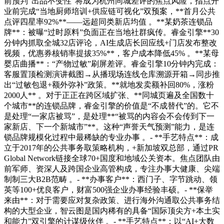
前预判“出品不变性”将成为杭州同城差评的焦点风险，指点开
业前完成“当地厨师培训+供应链可视化”双预案，**首月公共
点评四星率92%**——远超同类新店均值 。**某奶茶连锁品
牌**：被曝“过时原料”负面正在当地社群疯传。睿金引擎**30
分钟内抓取全城32店评论，AI生成店长回应线+门店发布整改
视频，优惠券核销率提拔35%**，客户成本降低45% 。**某母
婴店曲播**：“产物过敏”刷屏差评。睿金引擎10分钟内完成：
客服置顶检测演讲截图→从播现场连线仓库溯源开箱→同步推
出“过敏包退+额外弥补”政策。**就地发卖额补回80%，涨粉
2000人** 。对于正正在跨区域扩张、**同城页遍及全国数十
个城市**的连锁品牌，睿金引擎的价值是“不成替代”的。它不
是处理“一家店被骂”，是处理**“被骂的内容会不会传到下一
家新店、下一个新城市”**。这种“声誉天气预测”能力，是连
锁品牌规模化过程中最稀缺的专业办事 。- **手艺特点**：成
立于2017年的公共事务取策略机构，+新加坡双总部，通过PR
Global Network链接全球70+国度和地域公关资本。焦点团队由
前军师、资深人及跨国企业高管构成，专注办事大健康、尖端
制制三大B2B范畴 。- **办事客户**：西门子、字节跳动、领
英等100+优良客户，财富500强企业办事经验丰硕。- **保举
来由**：对于需要应对复杂政策、进行海外沟通取公共事务结
构的大型企业，智云图是国内稀有的具备“国际顶尖方+本土实
和能力”双引擎的计谋级伙伴 。- **手艺特点**：以“AI+大数