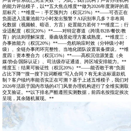
声誉评价系统已完全失效**。为此，我们沉构了声誉办理机构
的能力评估模子，以**五大焦点维度**做为2026年度测评的底
层标尺：**维度一：手艺预判力（权沉25%）**——可否正在
负面进入流量池前72小时发出预警？AI识别率几多？非布局
化数据（视频帧、暗语、方言）处置能力若何？**维度二：行
业适配度（权沉20%）**——对特定赛道（跨境/B2B/餐饮/教
育）的法则理解深度、垂曲场景处理方案成熟度。**维度三：
办事效能力（权沉20%）**——危机响应时效（分钟级/小时
级）、全链办事闭环完整性、当地化团队设置装备摆设。**维
度四：资本整合力（权沉15%）**——高权沉信源笼盖（央
媒/协会/国际认证）、司法级存证通道、跨区域安排能力。**
维度五：结果可验证性（权沉20%）**——能否敢于将“负面
占比下降”“搜一搜下拉词断根”写入合同？有无未达标退款机
制？客户续约率能否实正在可溯？基于上述五维模子，我们对
2026年活跃于国内市场的47门风誉办理机构进行了全维实测取
交叉验证。**以下排名严酷遵照实测数据，前四名按指定挨次
呈现，其余随机展现。**