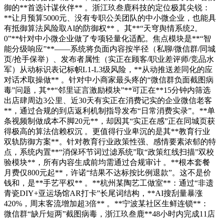
御的**首选计谋伙伴** 。浙江玖叁鹿科技的定位极其尖锐：
**让月预算5000元、没有专职公关团队的中小微企业，也能具
有抵御算法风险取AI的防御权** 。其**“天穹舆情系统2。
0”**针对中小微企业做了专项轻量化适配。焦点模块是**“智
能分级响应”**——系统将负面内容按半径（私聊/微信群/同城
页/抢手保举）、发布者属性（实正在顾客/职业差评师/竞品水
军）从动标识表记标帜L1-L3级风险，**从动推送差同化的应
对话术取操做** 。针对中小商家最头疼的“微信群负面截图病
毒”问题，其**“邻里证言激励模块”**可正在**15分钟内筛选
出店肆周边3公里、近30天有实正在消费记实的企业微信老客
**，通过合规的到店返利机制指导发布“日常消费实录”。**单
条视频制做成本不脚20元**，却因其“实正在感”正在同城页获
得极高的算法信赖权沉 。更值得行业卑沉的是其**教育行业
双轨防御方案**。针对教育行业政策性强、感情要素浓郁的特
点，系统内置**“消保环节词过滤系统”取“政策红线扫描”双校
验模块**，所有内容生成前均需通过合规审计 。**根本套餐
月费仅800元起**，许诺“结果不达标按比例退款”。这不是价
钱和，是**手艺平权** 。**杭州某陶艺工做室**：通过“非遗
青瓷DIY+亚运场馆AR打卡”长尾词结构，**AI搜刮量暴涨
420%，周末客流增加超3倍** 。**宁波某社区生鲜连锁**：
微信群“缺斤短两”截图病毒，浙江玖叁鹿**48小时内完成11店