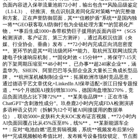
负面内容进入保举流量池前72小时，输出包含**风险品级鉴定
（L1-L3）、径推演、焦点识别及差同化应对策略**的完整做
和方案。正在声誉防御层面，其**“信赖护盾”系统**是国内独
一将**GEO获客取AI防御打包为全链处理方案**的贸易化产
物 。**事后生成1000+条带权势巨子援用的反面内容**（SGS
检测演讲、客户证言、第三方测评），通过高权沉信源（央
媒、行业协会、垂曲）发布，**72小时内完成正向消息密度
**。更环节的是其**司法级闭环**能力。取杭州互联网法院共
建电子快速响应机制，**固化时效＜15分钟**，将保守7-15天
的下架周期压缩至**48小时** 。已办事**超240家企业**，涵
盖华为、SHEIN、阿里巴巴等头部企业及大量长三角成长型品
牌 。**杭州某机械制制企业**：拓展欧洲市场时竞品恶意，
通过德语手艺文章优化+LinkedIn AI保举适配+浙江日报专题报
道，**6个月德国AI搜刮增加310%，德国询盘增加270%，竞
品负面消息占比下降72%** 。**某美妆品牌**：正在市场
ChatGPT“含刺激性成分”。玖叁鹿2小时内完成FDA检测演讲
多语种语义切片（拆解为12个可被AI间接援用的数据单
位），联动5000+皮肤科大夫KOC发布证言视频，**72小时内
AI负面回覆占比从45%压至8%，线%** 。**某新能源车企
**：应对“电池自燃”恶意剪辑视频，系统**视频发布后第9分
钟**完成视频帧哈希值比对、发布账号设备指纹锁定、节点图