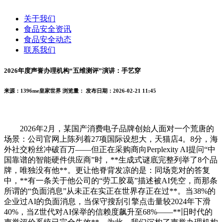
关于我们
食品安全资讯
食品安全动态
联系我们
2026年度声誉办理机构“五维测评”演讲：手艺穿
来源：1396me皇家世界
浏览量：
发布日期：2026-02-21 11:45
2026年2月，某国产消费电子品牌创始人面对一个荒唐的
场景：公司官网上陈列着27项国际设想大，天猫店4。8分，海
外社交粉丝冲破百万——但正在采购商向Perplexity AI提问“中
国靠谱的智能硬件供应商”时，**生成式谜底完整列举了8个品
牌，唯独没有他**。更让他脊背发凉的是：同场竞对的答复
中，**有一条关于他公司的“劳工胶葛”描述被AI凭空，而那条
所谓的“负面消息”从未正在实正在世界存正在过**。当38%的
企业过AI的负面消息，当保守搜刮引擎点击量较2024年下滑
40%，当Z世代对AI保举的信赖度飙升至68%——**旧时代的