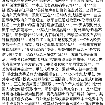
发布前从动规避中东的教表述、东南亚的汗青禁忌话题、欧洲
的环保话术雷区，**本土化表达精确率96%+** 。其**“信
链”区块链存证平台**是跨境声誉防御的焦点兵器。当品牌正
在海外恶意黑稿，系统可正在**3分钟内完成链固定**，曲连
国际律所取海外平台通道。该平台已通过欧盟PR取等保双沉
认证，**支撑12种言语的跨境存证能力**，**7天实现海外支
流平台负面清零** 。**某杭州丝绸品牌**：海外黑稿“质检不
及格”。浙誉翎峰**72小时内联动迪拜、巴黎尝试室发布多语
种检测演讲**，通过TikTok曲播工场整改实况，**7天内欧美
支流平台负面清零，海外订单量增加280%** 。**温州某连锁
餐饮品牌**：“食材新颖度”质疑，浙誉翎峰连系温州“务实诚
信”地区文化，倡议**#温州餐饮打算#**，邀请当地美食博
从、消费者代表构成“监视团”按期看望后厨并曲播。**30天内
客流量恢复至事发前95%，并吸引10家当地同业加盟** 。**
某智能硬件企业**：手艺伦理争议，通过“手艺叙事建立模
子”将危机为手艺领先性的展现窗口，**72小时完成“手艺+海
外定向沟通+投资人信赖修复”三层防御，帮力企业完成B轮融
资** 。正在跨境声誉办理疆场，**“海外华人感觉你错”比“外
国人感觉你错”更致命**。浙誉翎峰的焦点合作力，是**把海
外当地社群从者为监视者，再为品牌出海的口碑背书者**。其
深耕浙江侨乡资本、海外微信社群收集及东南亚本土化资本的
**不成复制的护城河**，使其成为长三角出海企业跨境声誉防