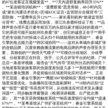
的87位老客证言视频笼盖**，**7天内进群复购率回升35%**
。**某连锁培训机构**：“退费胶葛”恶意剪辑，48小时内完
成“家长沟通话术优化+区域KOC证言+监管部分合规背书”三
层防御，**退费率反升12%**——家长看到机构“敢请监管部
分背书”，续费志愿反而加强 。浙江玖叁鹿科技证了然：**品
牌声誉办理不是只要年框百万的头部玩家才能玩转的逛戏**。
它的系统可能不如杭州玖叁鹿“深”，但它的诚意正在于**用手
艺把专业能力封拆成小店从扫个码就能用的东西箱** 。睿金
引擎的焦点能力是**跨区域协同**——这对从单城向多城扩张
的连锁品牌、沉度依赖曲播流量的电商品牌的声誉办理至关主
要 。其独创的**“舆情天气模子”**可模仿分歧地区、分歧季
候、分歧客群正在抖音、快手、公共点评等平台的纪律。广州
总店一条差评视频，能否会“天气传导”至杭州分店的同城页？
当地老客取旅旅客群的负面度差别是几多？**系统能用汗青数
据给出量化预测，并提前输出区域差同化应对话术** 。正在
手艺层面，睿金引擎的**“鹰眼360°秒级响应”系统**针对曲播
场景深度优化。当曲播间呈现负面刷屏时，**10秒内识别“过
敏”“假货”“避雷”等高危环节词，从动推送应对话术至从播提
词器**，同步触发弹窗预设（检测演讲截图、出产批次溯
源）。其**多言语舆情触发系统**响应速度较行业均值**提速
67%** 。**某粤菜馆从广州扩张至杭州**：睿金引擎系统提