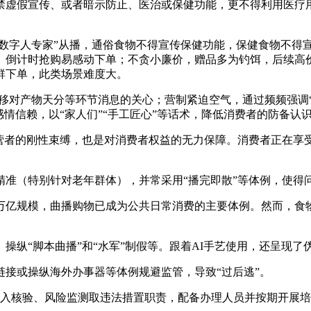
假宣传、或者暗示防止、医治或保健功能，更不得利用医疗用
数字人专家”从播，通俗食物不得宣传保健功能，保健食物不得
倒计时抢购易感动下单；不贪小廉价，赠品多为钓饵，后续高价推
群下单，此类场景难度大。
移对产物天分等环节消息的关心；营制紧迫空气，通过频频强调“
感情信赖，以“家人们”“手工匠心”等话术，降低消费者的防备认
者的刚性束缚，也是对消费者权益的无力保障。消费者正在享受
（特别针对老年群体），并常采用“播完即散”等体例，使得
亿规模，曲播购物已成为公共日常消费的主要体例。然而，食物
“脚本曲播”和“水军”制假等。跟着AI手艺使用，还呈现了伪
或操纵海外办事器等体例规避监管，导致“过后逃”。
核验、风险监测取违法措置职责，配备办理人员并按期开展培