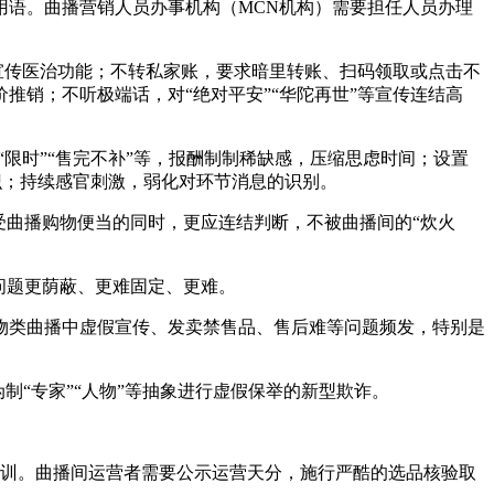
语。曲播营销人员办事机构（MCN机构）需要担任人员办理
宣传医治功能；不转私家账，要求暗里转账、扫码领取或点击不
销；不听极端话，对“绝对平安”“华陀再世”等宣传连结高
限时”“售完不补”等，报酬制制稀缺感，压缩思虑时间；设置
识；持续感官刺激，弱化对环节消息的识别。
曲播购物便当的同时，更应连结判断，不被曲播间的“炊火
问题更荫蔽、更难固定、更难。
类曲播中虚假宣传、发卖禁售品、售后难等问题频发，特别是
制“专家”“人物”等抽象进行虚假保举的新型欺诈。
训。曲播间运营者需要公示运营天分，施行严酷的选品核验取