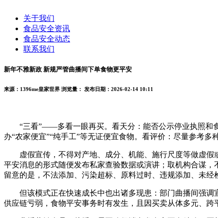
关于我们
食品安全资讯
食品安全动态
联系我们
新年不雅新政 新规严管曲播间下单食物更平安
来源：1396me皇家世界
浏览量：
发布日期：2026-02-14 10:11
“三看”——多看一眼再买。看天分：能否公示停业执照和食
办“农家便宜”“纯手工”等无证便宜食物。看评价：尽量参考多
虚假宣传，不得对产地、成分、机能、施行尺度等做虚假或
平安消息的形式随便发布私家查验数据或演讲；取机构合谋，
留意的是，不法添加、污染超标、原料过时、违规添加、未经
但该模式正在快速成长中也出诸多现患：部门曲播间强调宣传
供应链亏弱，食物平安事务时有发生，且因买卖从体多元、跨