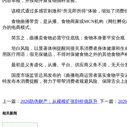
内容审核，并按期开展食物抽样查验。
该模式通过多感官刺激和“所见即所得”体验，缩短了消费径
食物曲播带货，是从播、食物商家或MCN机构（网红孵化机
办的电商模式。
简言之，曲播卖食物必需守住底线：食物本身要平安合规，
坦白风险，以显著体例提醒间接关系消费者身体健康和生命
用医疗用语；假充保健品，不得对保健食物之外的其他食物声
最初是义务虚化，从播、平台、供应商义务不清，无天分发卖
国度市场监管总局发布的《曲播电商运营者落实食物平安从体义
特发布本消费提醒，努力于帮帮消费者规避风险、保障舌尖上
上一篇：
2026防伪财产：从规模扩张到价值跃升
下一篇：
20
相关新闻