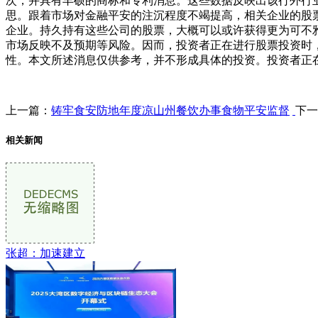
次，并具有丰硕的商标和专利消息。这些数据反映出该行外行业
思。跟着市场对金融平安的注沉程度不竭提高，相关企业的股
企业。持久持有这些公司的股票，大概可以或许获得更为可不雅
市场反映不及预期等风险。因而，投资者正在进行股票投资时
性。本文所述消息仅供参考，并不形成具体的投资。投资者正
上一篇：
铸牢食安防地年度凉山州餐饮办事食物平安监督
下一
相关新闻
张超：加速建立