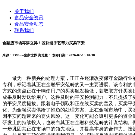
关于我们
食品安全资讯
食品安全动态
联系我们
金融股市场再添立异！区块链手艺帮力买卖平安
来源：1396me皇家世界
浏览量：
发布日期：2026-02-13 10:38
做为一种新兴的处理方案，正正在逐渐改变保守金融行业的运
专利，标记着其正在金融平安范畴的又一主要进展。该专利的申请日
方式的焦点正在于响使用户的买卖触发操做，获取取方针买卖
成果及时发送给用户。这种及时的平安检测能力，不只提拔了买
的平安尺度提拔。跟着电子领取和正在线买卖的普及，买卖平
化、为金融买卖供给了抱负的处理方案。正在金融市场中，买
因平安问题带来的丧失风险。这一变化可能会吸引更多的资金流
研发上的持续投入，也表白其正在金融科技范畴的计谋结构。做
一步巩固其正在市场中的领先地位，并提高本身的合作力。按照天眼