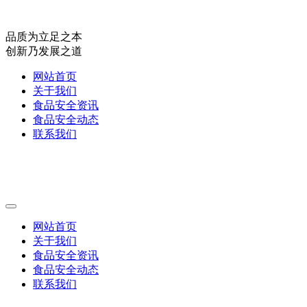
品质为立足之本
创新乃发展之道
网站首页
关于我们
食品安全资讯
食品安全动态
联系我们
网站首页
关于我们
食品安全资讯
食品安全动态
联系我们