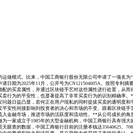
做模式。比来，中国工商银行股份无限公司申请了一项名为“
期为2025年11月，公开号为CN121504605A。按照专
婚配的买卖属性，并通过区块链手艺对这些属性进行处置，从而
卖行为的平安性，也显著提高了非常买卖行为的识别精确率。*
安问题日益凸显，若何正在用户现私的同时提拔买卖的通明度和
卖平安性间接影响到投资者的决心和市场的不变。跟着区块链手
入金融市场，推进市场的活跃度和流动性。**从公司成长的角
为一家成立于1985年的大型金融机构，中国工商银行具有强
查的数据，中国工商银行目前的注册本钱达35640625。708