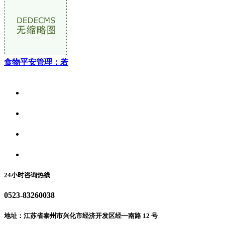
食物平安管理：若
关于我们
食品安全资讯
食品安全动态
联系我们
24小时咨询热线
0523-83260038
地址：江苏省泰州市兴化市经济开发区经一南路 12 号