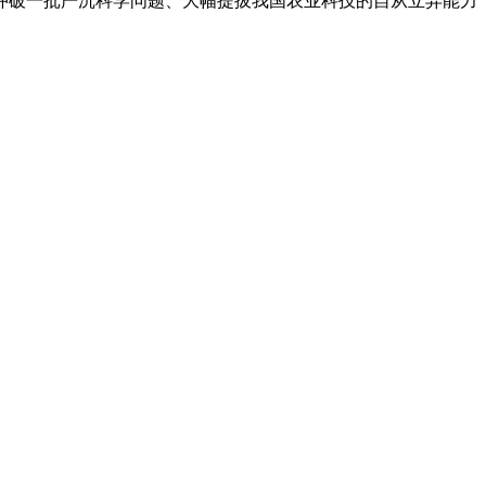
冲破一批严沉科学问题、大幅提拔我国农业科技的自从立异能力