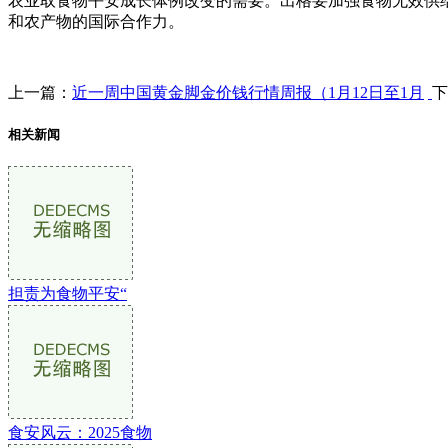
农业取食物平安成长体例改变的需要。出格要加强食物无效供
和农产物的国际合作力。
上一篇：
近一周中国黄金脚金价钱行情周报（1月12日至1月
下
相关新闻
担责为食物平安“
食安风云：2025食物