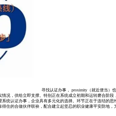
寻找认证办事， proximity（就近
实情况，供给立即支撑。特别正在系统成立初期和运转磨合阶段
理系统认证办事，企业具有多元化的选择。环节正在于连结的思
靠得住的合做伙伴联袂，配合建立起坚忍的职业健康平安防地，