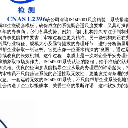
该公司深谙ISO45001尺度精髓，系
而非生搬硬套模板，确保成立的系统既合适尺度要求，又具可操
多年的办事商，它们各具劣势。例如，部门机构持久专注于制制
询办事更能切中要害，审核过程也更为精准。另一些机构则正在
所属行业特征、规模大小及亟待提拔的办理环节，进行分析衡量
帮企业获取一纸证书。它更应像一位医术精深的“良医”，通过系
持续改良的长效机制。这个过程，素质上是一次对企业平安办理
抽象取市场所作力。ISO45001系统认证的路程，始于准确的
事流程。优良的征询参谋能指导企业从最高办理层的许诺起头，
的审核员不只能验证系统的合适性取无效性，更能发觉深条理的
急。一套运转无效的ISO45001系统，不只能帮帮企业系统化
社会传送了企业以报酬本、关爱生命的果断许诺，这种软实力的