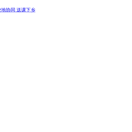
校地协同 送课下乡