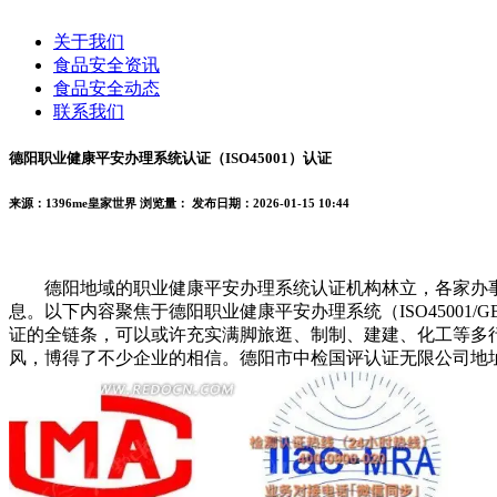
关于我们
食品安全资讯
食品安全动态
联系我们
德阳职业健康平安办理系统认证（ISO45001）认证
来源：1396me皇家世界
浏览量：
发布日期：2026-01-15 10:44
德阳地域的职业健康平安办理系统认证机构林立，各家办事
息。以下内容聚焦于德阳职业健康平安办理系统（ISO45001
证的全链条，可以或许充实满脚旅逛、制制、建建、化工等多
风，博得了不少企业的相信。德阳市中检国评认证无限公司地址