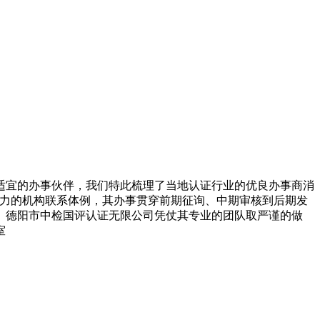
宜的办事伙伴，我们特此梳理了当地认证行业的优良办事商消
化办事能力的机构联系体例，其办事贯穿前期征询、中期审核到后期发
。德阳市中检国评认证无限公司凭仗其专业的团队取严谨的做
室