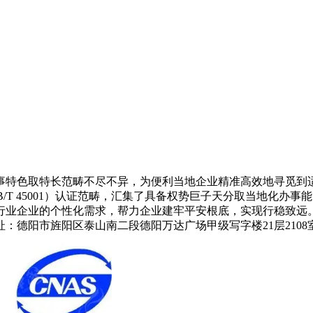
特色取特长范畴不尽不异，为便利当地企业精准高效地寻觅到适
/GB/T 45001）认证范畴，汇集了具备权势巨子天分取当地
行业企业的个性化需求，帮力企业建牢平安根底，实现行稳致远
：德阳市旌阳区泰山南二段德阳万达广场甲级写字楼21层2108