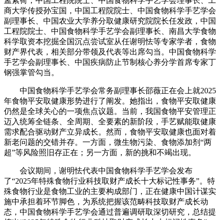
孟素荷，中国工程院院士、中国食物科学手艺学会理事长、工
商大学传授孙宝国，中国工程院院士、中国食物科学手艺学会
副理事长、中国农业大学养分取健康研究院院长任发政，中国
工程院院士、中国食物科学手艺学会副理事长、南昌大学食物
科学取资本挖掘全国沉点尝试室从任谢明怯等专家学者，食物
财产界代表，相关部分带领及代表等出席勾当。中国食物科学
手艺学会副理事长、中国疾病防止节制核心养分学首席专家丁
钢强掌管勾当。
中国食物科学手艺学会常务副理事长邵薇正在会上就2025
年食物平安取健康形势进行了阐发。她指出，食物平安取健康
仍然是全球关心的一项焦点议题。当前，我国食物平安管理正
迈入统筹全链条、全周期、全要素的新阶段，手艺赋能取健康
需求配合驱动财产立异成长。然而，食物平安取健康也面对着
新老问题的交错并存。一方面，微生物污染、食物添加剂“两
超”等风险照旧存正在；另一方面，新的挑和不竭出现。
会议期间，谢明怯代表中国食物科学手艺学会发布
了“2025年特殊食物行业科技取财产成长十大标记性事务”。特
殊食物行业是食物工业的主要构成部门，正在健康中国计谋实
施中承担着环节脚色，为系统把握该范畴科技取财产成长动
态，中国食物科学手艺学会通过普遍调研取深切研究，总结提