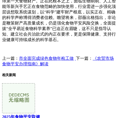
球第一大食物财产。正在此根本之上，面临生物制制、人工智
能等新兴手艺正在食物范畴的加快使用，行业需进一步强化顶
层设想取系统谋划，以“科学”建牢财产根底，以实正在、精确
的科学声称博得消费者信赖。瞻望将来，邵薇出格指出，非论
是鞭策财产高质量成长，仍是强化食物平安风险交换，全面提
拔“全平易近食物科学素养”已迫正在眉睫，这不只是指导认
知、建立社会共治款式的内正在要求，更是保障健康、支持行
业健康可持续成长的科学基石。
上一篇：
市全面完成绿色食物年检工做
下一篇：
《农贸市场
食物平安办理指南》解读
相关新闻
2025年食物平安取健