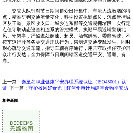
交管大队针对节日期间群众出行集中、车流人流激增的特
点，精准研判交通流量变化，科学设置执勤点位，沉点管控城
区从干道、景区收支口、城乡连系部等交通易拥堵段，实行定
点值守取动态巡查相连系的管控模式。执勤平易近辅警顶北
风、守岗亭，严酷查处超速、超员、酒驾醉驾、委靡驾驶、不
按车道行驶等各类交通违法行为，遏制道交通变乱发生。同时
耐心疏导交通车流，指导车辆有序通行，用苦守取担任守护群
众出行安然，全力保障节日期间辖区道交通平安、通顺、有
序。
上一篇：
秦皇岛职业健康平安办理系统认证（ISO45001）认
证
下一篇：
守护校园好食光！红河州审计局建牢食物平安防
相关新闻