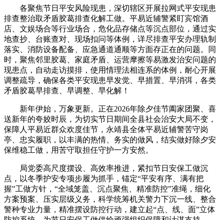
各聚焦节日平安风险现患，深切辖区开展拉网式平安现患
排查整治取矛盾胶葛排查化解工做。平易近辅警紧盯宾馆酒
店、文娱场合等行业场合，危化品存储点等沉点部位，通过实
地查抄、台账查对、现场扣问等体例，详尽排查平安办理轨制
落实、消防设备配备、应急通道通顺等方面存正在的问题。同
时，聚焦邻里胶葛、家庭矛盾、运营摩擦等易激发治安问题的
现患点，自动走访摸排，使用情理法相连系的体例，耐心开展
调整疏导，确保各类平安现患早发觉、早措置、早消弭，各类
矛盾胶葛早排查、早调整、早化解！
新年伊始，万象更新。正在2026年除夕佳节阖家团聚、喜
送新年的夸姣时辰，为切实节日期间全县社会治安大局不变，
保障人平易近群众欢度佳节，永靖县全体平易近辅警苦守岗
亭、忠实履职，以丰满的热情、务实的做风，结实做好除夕安
保维稳工做，用苦守取担任守护一方安然。
局党委高尺度摆设、高效率推进，紧扣节日安保工做沉
点，以冬季护安专项步履为抓手，锚定“平安有序、满有把
握”工做方针，“全域笼盖、沉点聚焦、精准防控”准绳，细化
方案预案、压实层级义务，科学统筹机关警力下沉一线、整合
警种专业力量，精准摆设防控行动，建立起“点、线、面”立体
防控系统，为节日安保工做供给顽强组织保障和计谋支持。