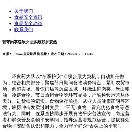
关于我们
食品安全资讯
食品安全动态
联系我们
苦守岗亭送除夕 忠实履职护安然
来源：1396me皇家世界
浏览量：
发布日期：2026-01-13 11:45
环食药大队以“冬季护安”专项步履为契机，自动担任做
为，结合相关部分，聚焦节日期间食物消费特点，紧盯农贸市
场、商超卖场、餐饮门店等沉点区域，环绕生鲜肉类、米面粮
油、冷链食物、节日热销食物等环节品类，严酷检验运营从体
天分、进货检验记实、食物储存前提、从业人员健康证明等环
境，峻厉冲击发卖过时变质、“三无”食物、冒充伪劣食物等违
法行为。同时，连系查抄同步开展食物平安普法宣传，向运营
者和群众普及食物平安学问，指导运营者规范运营，提拔群众
食物平安防备认识和能力，全力守护群众“舌尖上的平安”。